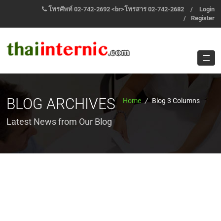
โทรศัพท์ 02-742-2692 <br>โทรสาร 02-742-2682
/
Login
/
Register
BLOG ARCHIVES
Home
/
Blog 3 Columns
Latest News from Our Blog