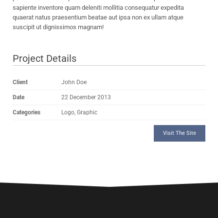
sapiente inventore quam deleniti mollitia consequatur expedita
quaerat natus praesentium beatae aut ipsa non ex ullam atque
suscipit ut dignissimos magnam!
Project Details
Client
John Doe
Date
22 December 2013
Categories
Logo, Graphic
Visit The Site