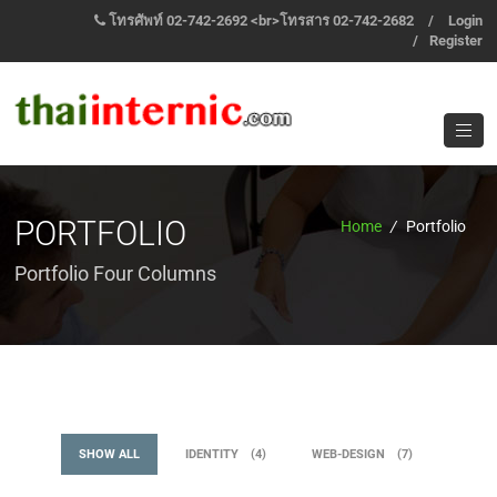
โทรศัพท์ 02-742-2692 <br>โทรสาร 02-742-2682
/
Login
/
Register
PORTFOLIO
Home
/
Portfolio
Portfolio Four Columns
SHOW ALL
IDENTITY
4
WEB-DESIGN
7